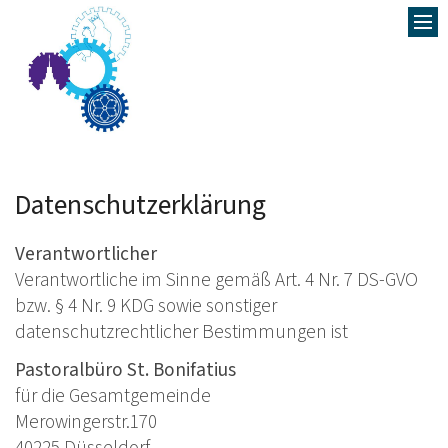
SER
HO
S
AK
P
Datenschutzerklärung
GL
A
GE
G
T
Verantwortlicher
KO
Verantwortliche im Sinne gemäß Art. 4 Nr. 7 DS-GVO
V
E
G
bzw. § 4 Nr. 9 KDG sowie sonstiger
B
F
P
datenschutzrechtlicher Bestimmungen ist
F
S
P
Pastoralbüro St. Bonifatius
H
für die Gesamtgemeinde
Merowingerstr.170
K