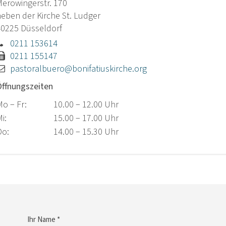
erowingerstr. 170
eben der Kirche St. Ludger
40225
Düsseldorf
0211 153614
0211 155147
pastoralbuero@bonifatiuskirche.org
ffnungszeiten
o − Fr:
10.00 − 12.00 Uhr
Mi:
15.00 − 17.00 Uhr
Do:
14.00 − 15.30 Uhr
Ihr Name *